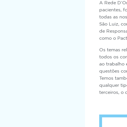
A Rede D’Or
pacientes, f
todas as no
São Luiz, co
de Responsab
como o Pact
Os temas re
todos os con
ao trabalho
questões co
Temos també
qualquer tip
terceiros, o