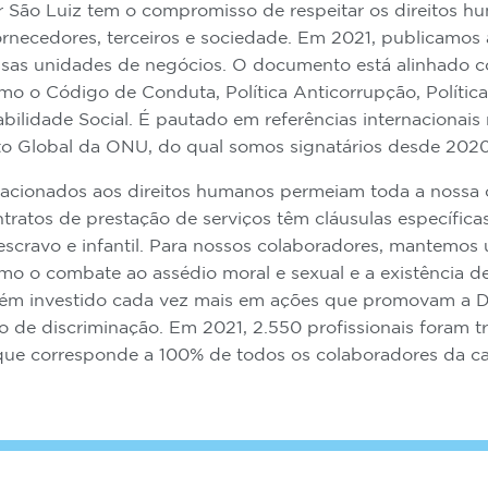
 São Luiz tem o compromisso de respeitar os direitos hu
ornecedores, terceiros e sociedade. Em 2021, publicamos a
ssas unidades de negócios. O documento está alinhado co
mo o Código de Conduta, Política Anticorrupção, Política 
ilidade Social. É pautado em referências internacionais
o Global da ONU, do qual somos signatários desde 2020
lacionados aos direitos humanos permeiam toda a nossa 
tratos de prestação de serviços têm cláusulas específic
 escravo e infantil. Para nossos colaboradores, mantemo
mo o combate ao assédio moral e sexual e a existência d
m investido cada vez mais em ações que promovam a Di
o de discriminação. Em 2021, 2.550 profissionais foram t
 que corresponde a 100% de todos os colaboradores da ca