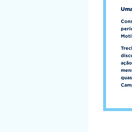
Uma 
Cons
perí
Moti
Trec
disc
ação
mens
quas
Camp