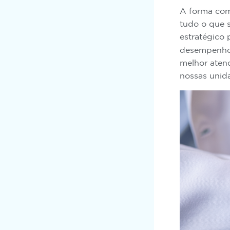
A forma com
tudo o que 
estratégico
desempenho d
melhor atend
nossas unid