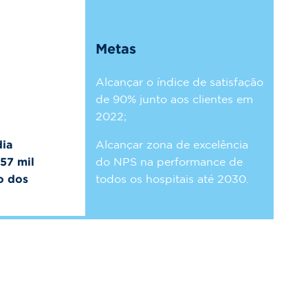
Metas
Alcançar o índice de satisfação
de 90% junto aos clientes em
2022;
dia
Alcançar zona de excelência
57 mil
do NPS na performance de
o dos
todos os hospitais até 2030.